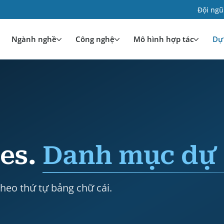
Đội ngũ
Ngành nghề
Công nghệ
Mô hình hợp tác
Dự 
ies.
Danh mục dự 
eo thứ tự bảng chữ cái.