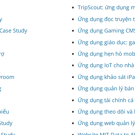
TripScout: ứng dụng m
y
Ứng dụng đọc truyện t
 Case Study
Ứng dụng Gaming CMS 
Ứng dụng giáo dục: ga
rợ
Ứng dụng hẹn hò mobi
Ứng dụng IoT cho nhà 
owroom
Ứng dụng khảo sát iPa
g
Ứng dụng quản lý bán 
Ứng dụng tài chính cá
biểu
Ứng dụng theo dõi và b
Study
Ứng dụng web quản lý 
 Study
Website MIT Data to A