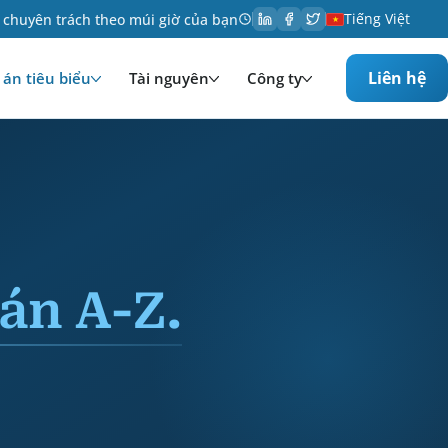
Tiếng Việt
 chuyên trách theo múi giờ của bạn
Liên hệ
án tiêu biểu
Tài nguyên
Công ty
án A-Z.