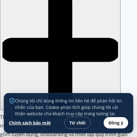
Chúng tôi chỉ dùng thông tin liên hệ để phản hồi tin
nhắn của bạn. Cookie phân tích giúp chúng tôi cải
thiện website cho khách truy cập trong tương lai.
Thiết lập đội ngũ thường mất 2-4 tuần tùy thuộc vào quy
Chính sách bảo mật
Từ chối
Đồng ý
mô và độ phức tạp của các vai trò cần thiết. Điều này bao
gồm tuyển dụng, onboarding và thiết lập quy trình giao