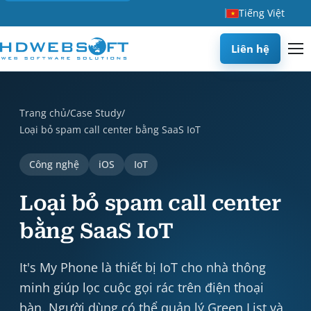
Tiếng Việt
Liên hệ
Loại bỏ spam call center bằng SaaS IoT is a case study by H
Trang chủ
/
Case Study
/
Loại bỏ spam call center bằng SaaS IoT
Công nghệ
iOS
IoT
Loại bỏ spam call center
bằng SaaS IoT
It's My Phone là thiết bị IoT cho nhà thông
minh giúp lọc cuộc gọi rác trên điện thoại
bàn. Người dùng có thể quản lý Green List và