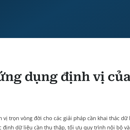
 ứng dụng định vị củ
ị trọn vòng đời cho các giải pháp cần khai thác dữ li
c định dữ liệu cần thu thập, tối ưu quy trình nội bộ v