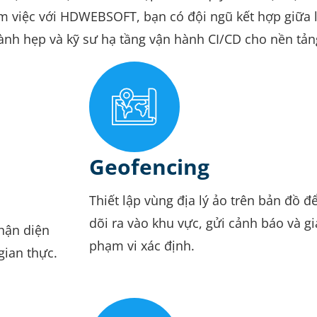
m việc với HDWEBSOFT, bạn có đội ngũ kết hợp giữa lậ
ành hẹp và kỹ sư hạ tầng vận hành CI/CD cho nền tảng 
Geofencing
Thiết lập vùng địa lý ảo trên bản đồ để
dõi ra vào khu vực, gửi cảnh báo và g
nhận diện
phạm vi xác định.
gian thực.