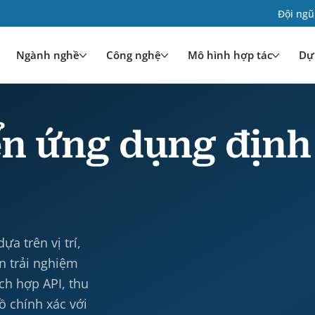
Đội ngũ
Ngành nghề
Công nghệ
Mô hình hợp tác
Dự 
ển ứng dụng định
 trên vị trí,
ện trải nghiệm
ch hợp API, thu
ồ chính xác với