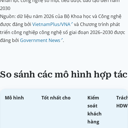
Nhân lực công nghệ số mục tiêu được đào tạo đến năm
2030
Nguồn: dữ liệu năm 2026 của Bộ Khoa học và Công nghệ
được đăng bởi
VietnamPlus/VNA
và Chương trình phát
triển công nghiệp công nghệ số giai đoạn 2026–2030 được
đăng bởi
Government News
.
So sánh các mô hình hợp tác
Mô hình
Tốt nhất cho
Kiểm
Trác
soát
HDW
khách
hàng