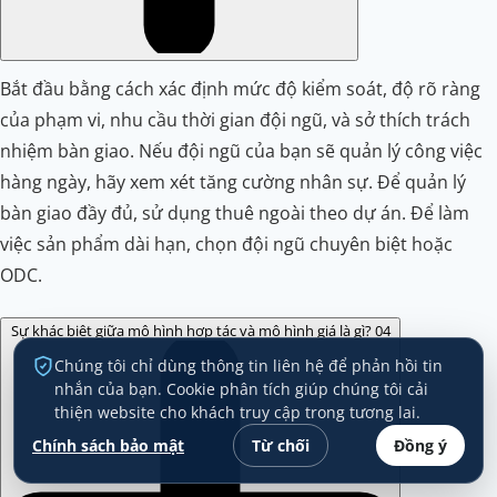
Bắt đầu bằng cách xác định mức độ kiểm soát, độ rõ ràng
của phạm vi, nhu cầu thời gian đội ngũ, và sở thích trách
nhiệm bàn giao. Nếu đội ngũ của bạn sẽ quản lý công việc
hàng ngày, hãy xem xét tăng cường nhân sự. Để quản lý
bàn giao đầy đủ, sử dụng thuê ngoài theo dự án. Để làm
việc sản phẩm dài hạn, chọn đội ngũ chuyên biệt hoặc
ODC.
Sự khác biệt giữa mô hình hợp tác và mô hình giá là gì?
04
Chúng tôi chỉ dùng thông tin liên hệ để phản hồi tin
nhắn của bạn. Cookie phân tích giúp chúng tôi cải
thiện website cho khách truy cập trong tương lai.
Chính sách bảo mật
Từ chối
Đồng ý