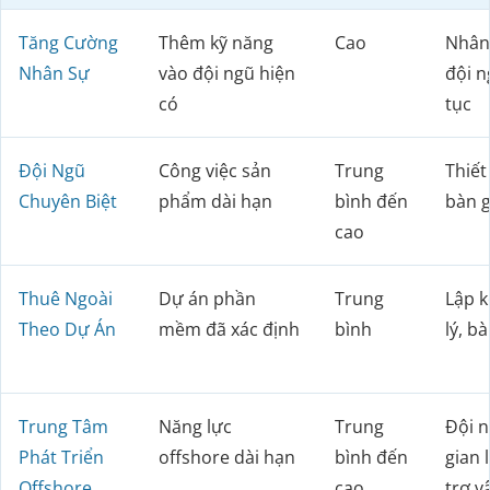
Tăng Cường
Thêm kỹ năng
Cao
Nhân 
Nhân Sự
vào đội ngũ hiện
đội n
có
tục
Đội Ngũ
Công việc sản
Trung
Thiết
Chuyên Biệt
phẩm dài hạn
bình đến
bàn 
cao
Thuê Ngoài
Dự án phần
Trung
Lập k
Theo Dự Án
mềm đã xác định
bình
lý, b
Trung Tâm
Năng lực
Trung
Đội n
Phát Triển
offshore dài hạn
bình đến
gian 
Offshore
cao
trợ v