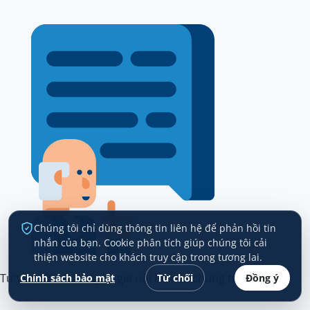
Chúng tôi chỉ dùng thông tin liên hệ để phản hồi tin
nhắn của bạn. Cookie phân tích giúp chúng tôi cải
thiện website cho khách truy cập trong tương lai.
Tư vấn với các chuyên gia nội bộ của chúng tôi;
Chính sách bảo mật
Từ chối
Đồng ý