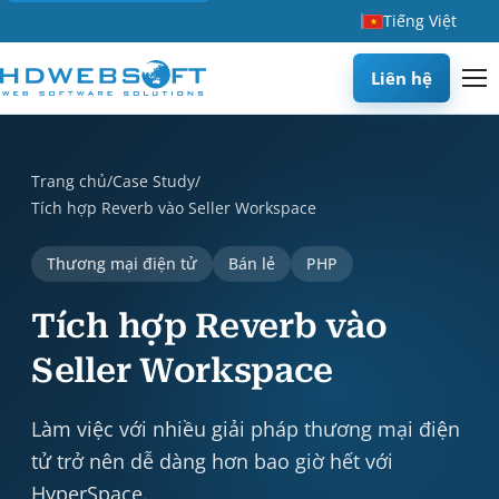
Tiếng Việt
Liên hệ
Tích hợp Reverb vào Seller Workspace is a case study by HD
Trang chủ
/
Case Study
/
Tích hợp Reverb vào Seller Workspace
Thương mại điện tử
Bán lẻ
PHP
Tích hợp Reverb vào
Seller Workspace
Làm việc với nhiều giải pháp thương mại điện
tử trở nên dễ dàng hơn bao giờ hết với
HyperSpace.