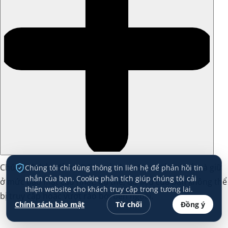
Chúng tôi bảo đảm dữ liệu của bạn được bảo vệ tốt và giữ
Chúng tôi chỉ dùng thông tin liên hệ để phản hồi tin
nhắn của bạn. Cookie phân tích giúp chúng tôi cải
ở mức bảo mật cao nhất. Cụ thể, dữ liệu của bạn không thể
thiện website cho khách truy cập trong tương lai.
bị truy cập hoặc vượt rào bởi bên ngoài.
Chính sách bảo mật
Từ chối
Đồng ý