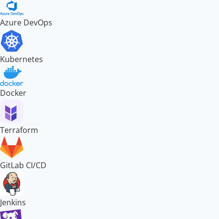
Azure DevOps
Kubernetes
Docker
Terraform
GitLab CI/CD
Jenkins