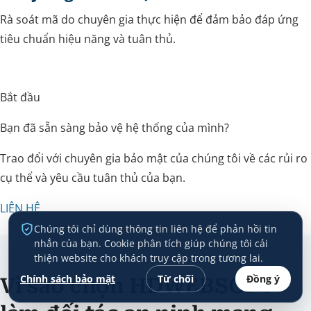
Rà soát mã do chuyên gia thực hiện để đảm bảo đáp ứng
tiêu chuẩn hiệu năng và tuân thủ.
Bắt đầu
Bạn đã sẵn sàng bảo vệ hệ thống của mình?
Trao đổi với chuyên gia bảo mật của chúng tôi về các rủi ro
cụ thể và yêu cầu tuân thủ của bạn.
LIÊN HỆ
Chúng tôi chỉ dùng thông tin liên hệ để phản hồi tin
nhắn của bạn. Cookie phân tích giúp chúng tôi cải
thiện website cho khách truy cập trong tương lai.
Chính sách bảo mật
Từ chối
Đồng ý
Vì sao chọn HDWEBSOFT