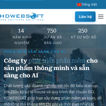
Tiếng Việt
Liên hệ
+
+
+
14
750
250
NĂM KINH
DỰ ÁN ĐÃ
KỸ SƯ NỘI BỘ
NGHIỆM
BÀN GIAO
PHẦN MỀM SẴN SÀNG CHO AI
Công ty
phát triển phần mềm
cho
sản phẩm thông minh và sẵn
sàng cho AI
Chất lượng cấp doanh nghiệp với tốc độ kiểu startup.
Với 250+ kỹ sư in-house và quy trình đạt chuẩn ISO,
HDWEBSOFT giúp bạn xây dựng phần mềm an toàn, dễ
mở rộng mà không tốn chi phí và thời gian như các