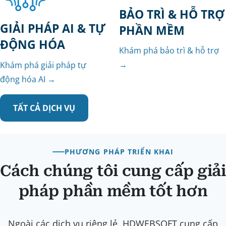
BẢO TRÌ & HỖ TRỢ
GIẢI PHÁP AI & TỰ
PHẦN MỀM
ĐỘNG HÓA
Khám phá bảo trì & hỗ trợ
→
Khám phá giải pháp tự
động hóa AI →
TẤT CẢ DỊCH VỤ
PHƯƠNG PHÁP TRIỂN KHAI
Cách chúng tôi cung cấp giải
pháp phần mềm tốt hơn
Ngoài các dịch vụ riêng lẻ, HDWEBSOFT cung cấp