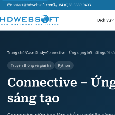
contact@hdwebsoft.com
+84 (0)28 6680 9403
Dịch vụ
Connective – Ứng dụng kết nối người sáng tạo is a ca
Trang chủ
/
Case Study
/
Connective – Ứng dụng kết nối người sá
Truyền thông và giải trí
Python
Connective – Ứng
sáng tạo
Connective giúp bạn làm chủ sự nghiệp sáng 