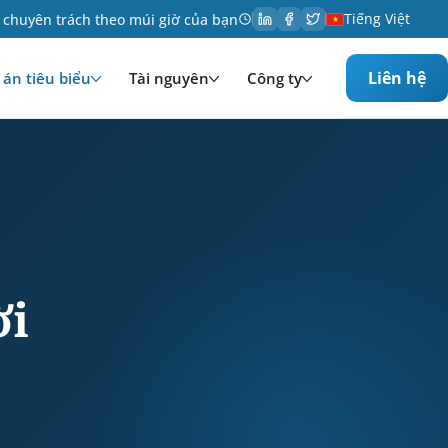
Tiếng Việt
 chuyên trách theo múi giờ của bạn
Liên hệ
án tiêu biểu
Tài nguyên
Công ty
i trí. Services provided: Phát triển. Technologies 
ời