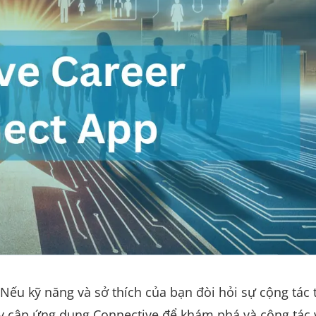
Nếu kỹ năng và sở thích của bạn đòi hỏi sự cộng tác 
uy cập ứng dụng Connective để khám phá và cộng tác 