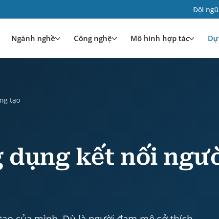
Đội ngũ
Ngành nghề
Công nghệ
Mô hình hợp tác
Dự 
se study by HDWEBSOFT. Industry: Truyền thông và giả
ng tạo
 dụng kết nối ngư
tạo của mình. Dù là người đam mê sở thích,