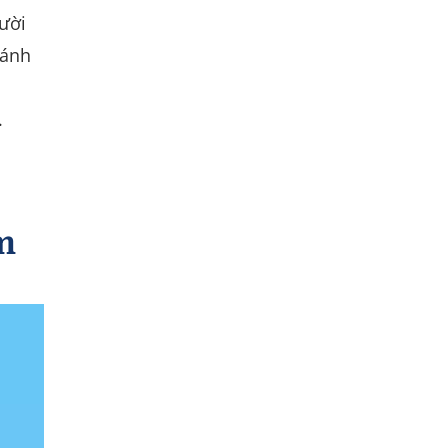
ười
đánh
.
m