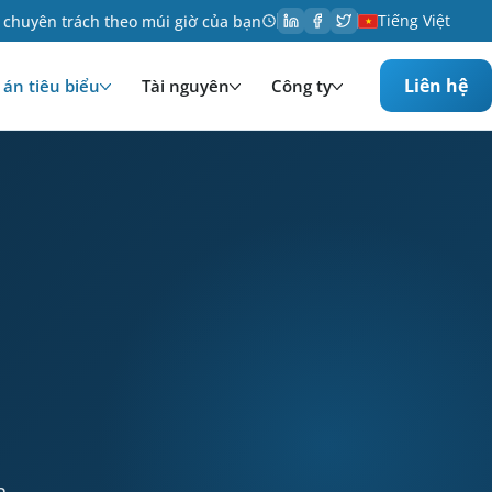
Tiếng Việt
 chuyên trách theo múi giờ của bạn
Liên hệ
án tiêu biểu
Tài nguyên
Công ty
hông và giải trí. Services provided: Phát triển. Te
h,