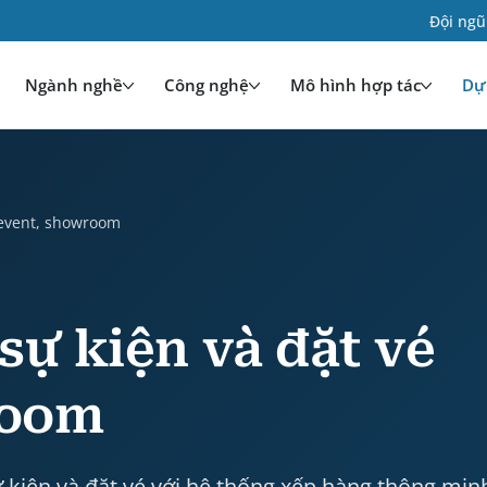
Đội ngũ
Ngành nghề
Công nghệ
Mô hình hợp tác
Dự 
oom is a case study by HDWEBSOFT. Industry: Truyền t
 event, showroom
sự kiện và đặt vé
room
 kiện và đặt vé với hệ thống xếp hàng thông min