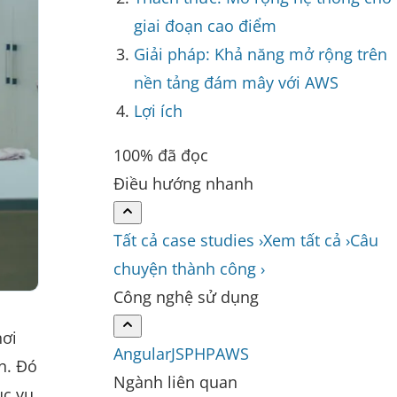
giai đoạn cao điểm
Giải pháp: Khả năng mở rộng trên
nền tảng đám mây với AWS
Lợi ích
100% đã đọc
Điều hướng nhanh
Tất cả case studies ›
Xem tất cả ›
Câu
chuyện thành công ›
Công nghệ sử dụng
nơi
AngularJS
PHP
AWS
n. Đó
Ngành liên quan
ục vụ