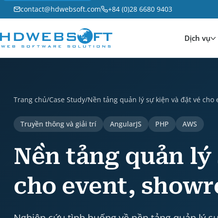
contact@hdwebsoft.com
+84 (0)28 6680 9403
Dịch vụ
Nền tảng quản lý sự kiện và đặt vé cho event, showr
Trang chủ
/
Case Study
/
Nền tảng quản lý sự kiện và đặt vé cho
Truyền thông và giải trí
AngularJS
PHP
AWS
Nền tảng quản lý 
cho event, show
Nghiên cứu tình huống về nền tảng quản lý sự