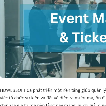
HDWEBSOFT đã phát triển một nền tảng giúp quản lý
việc tổ chức sự kiện và đặt vé diễn ra mượt mà, ổn đị
chính là giá trị mà nền tảng này mang lại khi giải qu