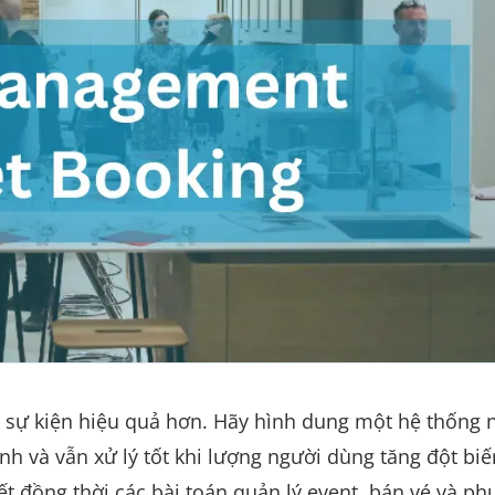
 sự kiện hiệu quả hơn. Hãy hình dung một hệ thống 
nh và vẫn xử lý tốt khi lượng người dùng tăng đột biế
yết đồng thời các bài toán quản lý event, bán vé và ph