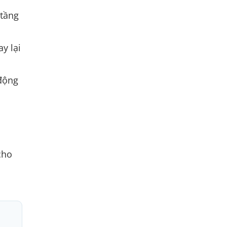
 tầng
y lại
 động
cho