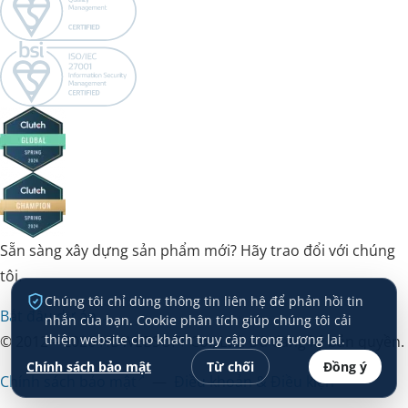
Sẵn sàng xây dựng sản phẩm mới? Hãy trao đổi với chúng
tôi.
Chúng tôi chỉ dùng thông tin liên hệ để phản hồi tin
Bắt đầu dự án →
nhắn của bạn. Cookie phân tích giúp chúng tôi cải
thiện website cho khách truy cập trong tương lai.
© 2012 – 2026 HDWEBSOFT Co., Ltd. Đã đăng ký bản quyền.
Chính sách bảo mật
Từ chối
Đồng ý
Chính sách bảo mật
—
Điều khoản & Điều kiện