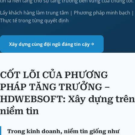
tin là nền tảng cho sự tăng trưởng bền vững của chúng tôi.
Lấy khách hàng làm trung tâm | Phương pháp minh bạch |
Thực tế trong từng quyết định
Xây dựng cùng đội ngũ đáng tin cậy
CỐT LÕI CỦA PHƯƠNG
PHÁP TĂNG TRƯỞNG –
HDWEBSOFT: Xây dựng trên
niềm tin
Trong kinh doanh, niềm tin giống như