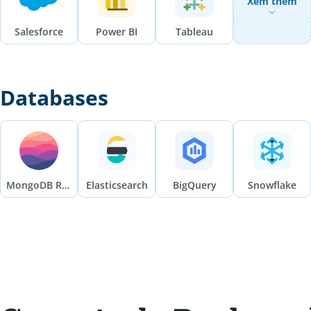
Xem thêm
Salesforce
Power BI
Tableau
Databases
MongoDB Realm
Elasticsearch
BigQuery
Snowflake