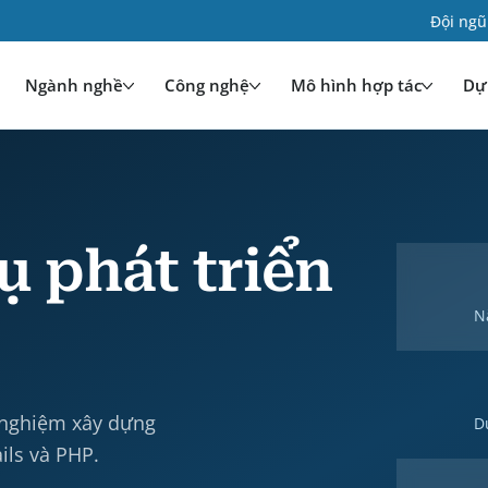
Đội ngũ
Ngành nghề
Công nghệ
Mô hình hợp tác
Dự 
ụ phát triển
N
 nghiệm xây dựng
D
ils và PHP.