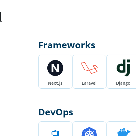
d
Frameworks
Next.js
Laravel
Django
DevOps