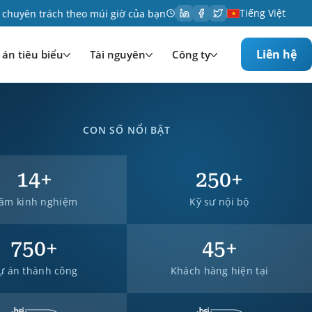
Tiếng Việt
 chuyên trách theo múi giờ của bạn
Liên hệ
án tiêu biểu
Tài nguyên
Công ty
CON SỐ NỔI BẬT
14
+
250
+
ăm kinh nghiệm
Kỹ sư nội bộ
750
+
45
+
ự án thành công
Khách hàng hiện tại