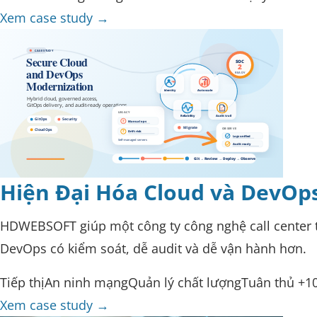
Xem case study
→
Hiện Đại Hóa Cloud và DevOp
HDWEBSOFT giúp một công ty công nghệ call center tạ
DevOps có kiểm soát, dễ audit và dễ vận hành hơn.
Tiếp thị
An ninh mạng
Quản lý chất lượng
Tuân thủ
+1
Xem case study
→