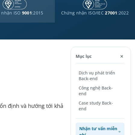
 nhận ISO
9001
:2015
Chứng nhận ISO/IEC
27001
:2022
Mục lục
Dịch vụ phát triển
Back-end
Công nghệ Back-
end
Case study Back-
ổn định và hướng tới khả
end
Nhận tư vấn miễn
phí