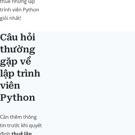
thuê những lập
trình viên Python
giỏi nhất!
Câu hỏi
thường
gặp về
lập trình
viên
Python
Cần thêm thông
tin trước khi quyết
định
thuê lập