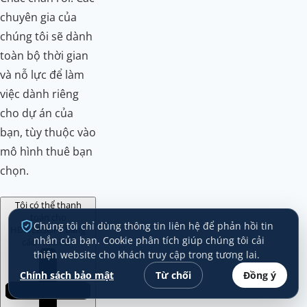
chuyên gia của
chúng tôi sẽ dành
toàn bộ thời gian
và nỗ lực để làm
việc dành riêng
cho dự án của
bạn, tùy thuộc vào
mô hình thuê bạn
chọn.
Tôi có thể thanh
toán cho
Chúng tôi chỉ dùng thông tin liên hệ để phản hồi tin
HDWEBSOFT bằng
nhắn của bạn. Cookie phân tích giúp chúng tôi cải
cách nào?
04
thiện website cho khách truy cập trong tương lai.
Chính sách bảo mật
Từ chối
Đồng ý