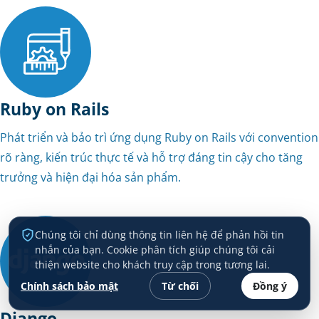
Ruby on Rails
Phát triển và bảo trì ứng dụng Ruby on Rails với convention
rõ ràng, kiến trúc thực tế và hỗ trợ đáng tin cậy cho tăng
trưởng và hiện đại hóa sản phẩm.
Chúng tôi chỉ dùng thông tin liên hệ để phản hồi tin
nhắn của bạn. Cookie phân tích giúp chúng tôi cải
thiện website cho khách truy cập trong tương lai.
Chính sách bảo mật
Từ chối
Đồng ý
Django