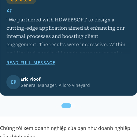
“We partnered with HDWEBSOFT to design a
cutting-edge application aimed at enhancing our
internal processes and boosting client
engagement. The results were impressive. Within
just the first month of launch, we experienced a
30% increase in user downloads and a significant
READ FULL MESSAGE
rise in user engagement.”
Eric Ploof
General Manager, Alloro Vineyard
←
→
Chúng tôi xem doanh nghiệp của bạn như doanh nghiệp
của chính mình.