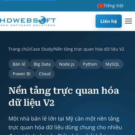
Tiếng Việt
Liên hệ
Nền tảng trực quan hóa dữ liệu V2 is a case study by HDWEB
Trang chủ
/
Case Study
/
Nền tảng trực quan hóa dữ liệu V2
Bán lẻ
Big Data
Node.js
Python
MySQL
Power BI
Cloud
Nền tảng trực quan hóa
dữ liệu V2
Một nhà bán lẻ lớn tại Mỹ cần một nền tảng
trực quan hóa dữ liệu dùng chung cho nhiều