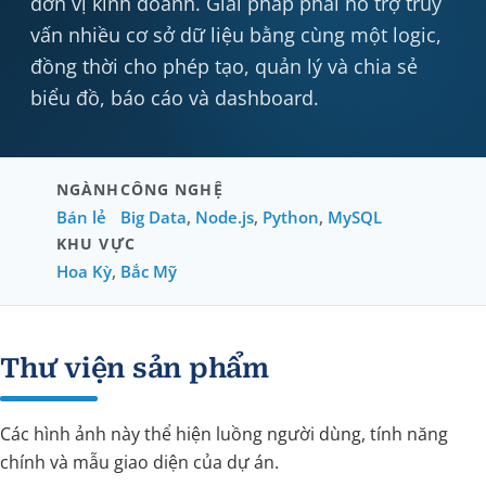
đơn vị kinh doanh. Giải pháp phải hỗ trợ truy
vấn nhiều cơ sở dữ liệu bằng cùng một logic,
đồng thời cho phép tạo, quản lý và chia sẻ
biểu đồ, báo cáo và dashboard.
NGÀNH
CÔNG NGHỆ
Bán lẻ
Big Data
,
Node.js
,
Python
,
MySQL
KHU VỰC
Hoa Kỳ
,
Bắc Mỹ
Thư viện sản phẩm
Các hình ảnh này thể hiện luồng người dùng, tính năng
chính và mẫu giao diện của dự án.