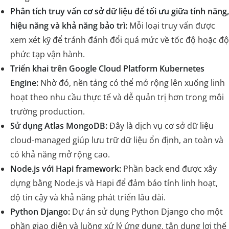
Phân tích truy vấn cơ sở dữ liệu để tối ưu giữa tính năng,
hiệu năng và khả năng bảo trì:
Mỗi loại truy vấn được
xem xét kỹ để tránh đánh đổi quá mức về tốc độ hoặc độ
phức tạp vận hành.
Triển khai trên Google Cloud Platform Kubernetes
Engine:
Nhờ đó, nền tảng có thể mở rộng lên xuống linh
hoạt theo nhu cầu thực tế và dễ quản trị hơn trong môi
trường production.
Sử dụng Atlas MongoDB:
Đây là dịch vụ cơ sở dữ liệu
cloud-managed giúp lưu trữ dữ liệu ổn định, an toàn và
có khả năng mở rộng cao.
Node.js với Hapi framework:
Phần back end được xây
dựng bằng Node.js và Hapi để đảm bảo tính linh hoạt,
độ tin cậy và khả năng phát triển lâu dài.
Python Django:
Dự án sử dụng Python Django cho một
phần giao diện và luồng xử lý ứng dụng, tận dụng lợi thế