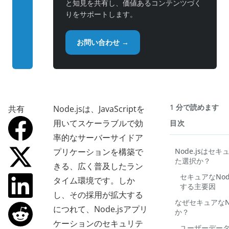
と知見を共有し、価値あるコンテンツづく
りをサポートします。
お問い合わせ →
1 分で読めます
共有
Node.jsは、JavaScriptを
用いてスケーラブルで効
目次
率的なサーバーサイドア
プリケーションを構築で
Node.jsは
た選択か？
きる、広く普及したラン
セキュアなNod
タイム環境です。しか
する主要因
し、その採用が拡大する
なぜセキュアなN
につれて、Node.jsアプリ
か？
ケーションのセキュリテ
ユーザーデー