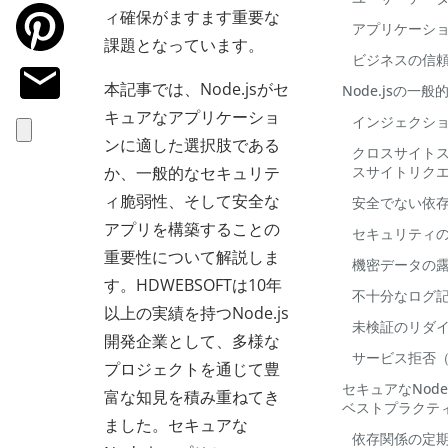
ィ確保がますます重要な
アプリケーシ
課題となっています。
ビジネスの信
本記事では、Node.jsがセ
Node.jsの一
キュアなアプリケーショ
インジェクシ
ンに適した選択肢である
クロスサイトス
か、一般的なセキュリテ
スサイトリクエ
ィ脆弱性、そして安全な
安全でない依
アプリを構築することの
セキュリティ
重要性について解説しま
機密データの
す。HDWEBSOFTは10年
不十分なログ
以上の実績を持つNode.js
未検証のリダ
開発企業として、多様な
サービス拒否（
プロジェクトを通じて豊
セキュアなNod
富な知見を積み重ねてき
ベストプラクテ
ました。セキュアな
依存関係の定