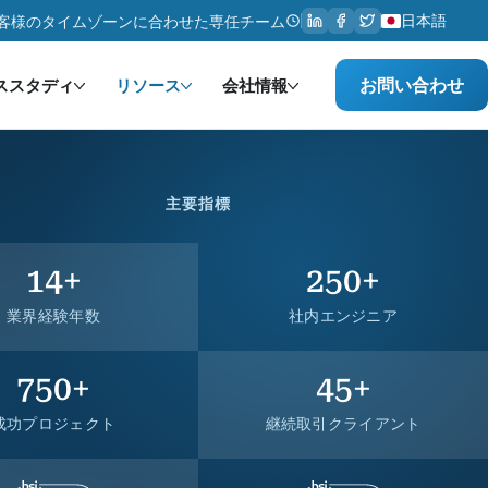
日本語
客様のタイムゾーンに合わせた専任チーム
お問い合わせ
ススタディ
リソース
会社情報
主要指標
14
+
250
+
業界経験年数
社内エンジニア
750
+
45
+
成功プロジェクト
継続取引クライアント