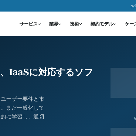
お
サービス
業界
技術
契約モデル
ケー
S、IaaSに対応するソフ
、ユーザー要件と市
す。まだ一般化して
続的に学習し、適切