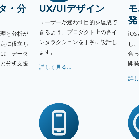
タ・分
UX/UIデザイン
モ
発
ユーザーが迷わず目的を達成で
きるよう、プロダクト上の各イ
整理と分析が
iO
ンタラクションを丁寧に設計し
決定に役立ち
し
ます。
FTは、データ
合
化と分析支援
開
詳しく見る...
詳し