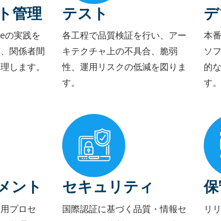
ト管理
テスト
デ
ileの実践を
各工程で品質検証を行い、アー
本
質、関係者間
キテクチャ上の不具合、脆弱
ソ
管理します。
性、運用リスクの低減を図りま
的
す。
す
メント
セキュリティ
保
運用プロセ
国際認証に基づく品質・情報セ
リ