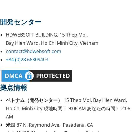
開発センター
HDWEBSOFT BUILDING, 15 Thep Moi,
Bay Hien Ward, Ho Chi Minh City, Vietnam
contact@hdwebsoft.com
+84 (0)28 66809403
拠点情報
ベトナム（開発センター）
15 Thep Moi, Bay Hien Ward,
Ho Chi Minh City
現地時間：
9:06 AM
あなたの時間：
2:06
AM
米国
87 N. Raymond Ave., Pasadena, CA