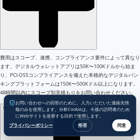
費用はスコープ、連携、コンプライアンス要件によって異なり
ます。デジタルウォレットアプリは50K〜100Kドルから始ま
り、PCI-DSSコンプライアンスを備えた本格的なデジタルバン
キングプラットフォームは150K〜500Kドル以上になります。
48時間以内にスコープ別見積もりをお問い合わせください。
お問い合わせへの回答のために、入力いただいた連絡先情
Fintechソフトウェア開発のアウトソーシングは良いアイデアですか？
報のみを使用します。分析Cookieは、今後の訪問者のため
にWebサイトを改善する目的で使用します。
プライバシーポリシー
拒否
同意