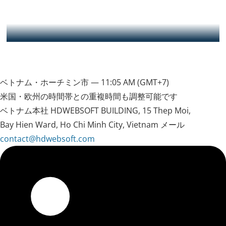
understood my technical requirement clearly and delivered
what was promised to me on time and sometimes before the
deadline. Hung was extremely helpful and communicated
clearly to me. Sometimes when i have additional request, he
全文を読む
never fails to address it. Will strongly recommend this
software development company to anyone who needs
Ewan — CEO of Instantly.sg
technical expertise
ベトナム・ホーチミン市 —
11:05 AM
(GMT+7)
米国・欧州の時間帯との重複時間も調整可能です
ベトナム本社
HDWEBSOFT BUILDING, 15 Thep Moi,
Bay Hien Ward, Ho Chi Minh City, Vietnam
メール
contact@hdwebsoft.com