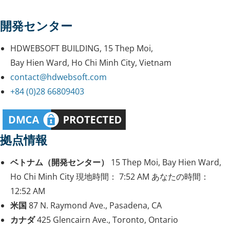
開発センター
HDWEBSOFT BUILDING, 15 Thep Moi,
Bay Hien Ward, Ho Chi Minh City, Vietnam
contact@hdwebsoft.com
+84 (0)28 66809403
拠点情報
ベトナム（開発センター）
15 Thep Moi, Bay Hien Ward,
Ho Chi Minh City
現地時間：
7:52 AM
あなたの時間：
12:52 AM
米国
87 N. Raymond Ave., Pasadena, CA
カナダ
425 Glencairn Ave., Toronto, Ontario