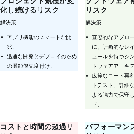
プロジェクト規模が変
ソフトウェア
化し続けるリスク
リスク
解決策：
解決策：
アプリ機能のスマートな開
直感的なアプロ
発。
に、計画的なレ
迅速な開発とデプロイのため
ュールを持つシ
の機能優先度付け。
トウェアアーキ
広範なコード再
トテスト、詳細
よる強力で保守
ド。
コストと時間の超過リ
パフォーマン