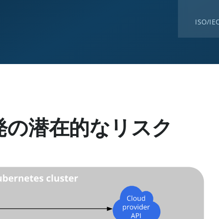
ISO/IE
発の潜在的なリスク