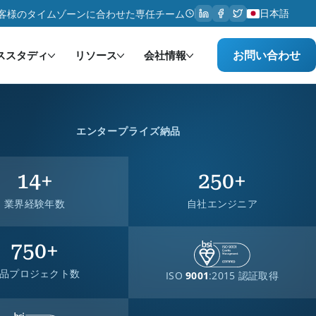
日本語
客様のタイムゾーンに合わせた専任チーム
お問い合わせ
ススタディ
リソース
会社情報
エンタープライズ納品
14
+
250
+
業界経験年数
自社エンジニア
750
+
品プロジェクト数
ISO
9001
:2015 認証取得