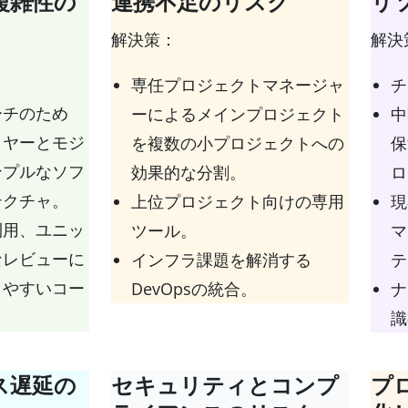
複雑性の
連携不足のリスク
リ
解決策：
解決
専任プロジェクトマネージャ
チ
ーチのため
ーによるメインプロジェクト
中
イヤーとモジ
を複数の小プロジェクトへの
保
ンプルなソフ
効果的な分割。
ロ
テクチャ。
上位プロジェクト向けの専用
現
利用、ユニッ
ツール。
マ
なレビューに
インフラ課題を解消する
テ
しやすいコー
DevOpsの統合。
ナ
識
ス遅延の
セキュリティとコンプ
プ