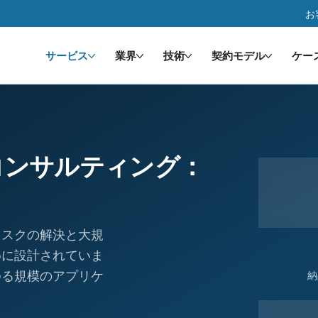
お
サービス
業界
技術
契約モデル
ケー
コンサルティング：
リスクの解決と大規
めに設計されていま
ゆる規模のアプリケ
納