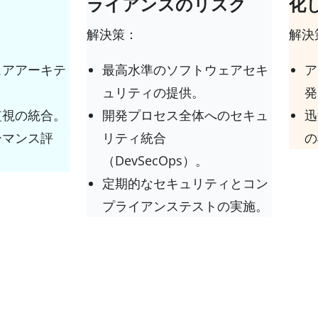
ライアンスのリスク
化
解決策：
解決
ェアアーキテ
最高水準のソフトウェアセキ
ア
ュリティの提供。
発
監視の統合。
開発プロセス全体へのセキュ
迅
ーマンス評
リティ統合
の
（DevSecOps）。
定期的なセキュリティとコン
プライアンステストの実施。