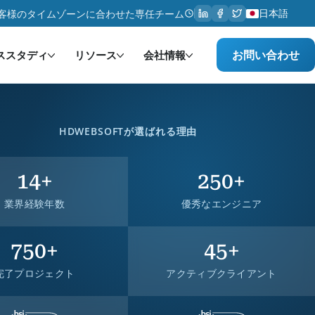
日本語
客様のタイムゾーンに合わせた専任チーム
お問い合わせ
ススタディ
リソース
会社情報
HDWEBSOFTが選ばれる理由
14
+
250
+
業界経験年数
優秀なエンジニア
750
+
45
+
完了プロジェクト
アクティブクライアント