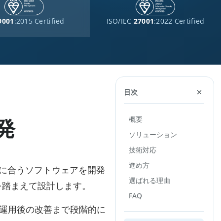
9001
:2015 Certified
ISO/IEC
27001
:2022 Certified
目次
概要
発
ソリューション
技術対応
進め方
に合うソフトウェアを開発
選ばれる理由
を踏まえて設計します。
FAQ
番運用後の改善まで段階的に