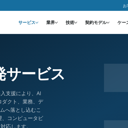
お
サービス
業界
技術
契約モデル
ケー
発サービス
入支援により、AI
プロダクト、業務、デ
テムへ落とし込むこ
理、コンピュータビ
く対応します。