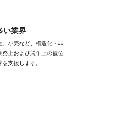
多い業界
融、小売など、構造化・非
業務上および競争上の優位
界を支援します。