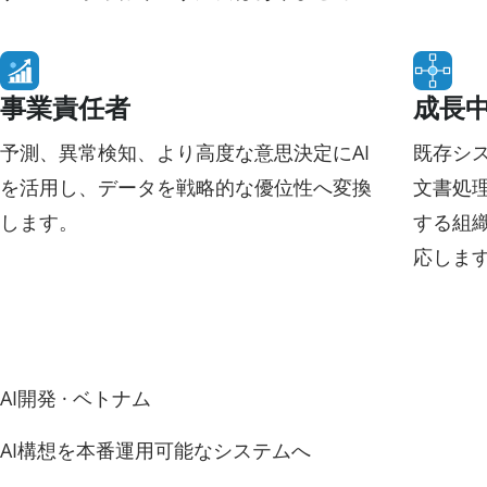
事業責任者
成長
予測、異常検知、より高度な意思決定にAI
既存シ
を活用し、データを戦略的な優位性へ変換
文書処
します。
する組
応しま
AI開発 · ベトナム
AI構想を本番運用可能なシステムへ