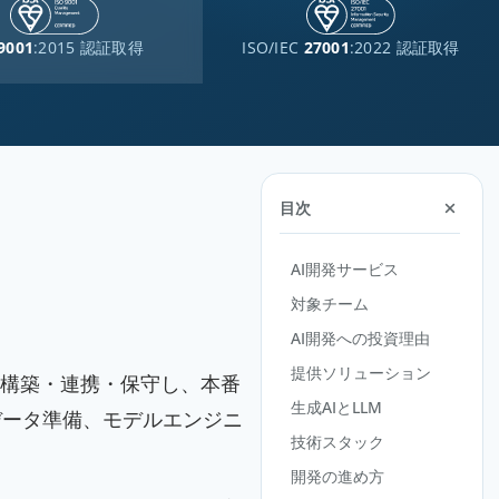
9001
:2015 認証取得
ISO/IEC
27001
:2022 認証取得
目次
AI開発サービス
対象チーム
AI開発への投資理由
提供ソリューション
・構築・連携・保守し、本番
生成AIとLLM
データ準備、モデルエンジニ
技術スタック
開発の進め方