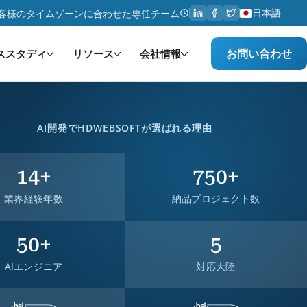
日本語
客様のタイムゾーンに合わせた専任チーム
お問い合わせ
ススタディ
リソース
会社情報
AI開発でHDWEBSOFTが選ばれる理由
14+
750+
業界経験年数
納品プロジェクト数
50+
5
AIエンジニア
対応大陸