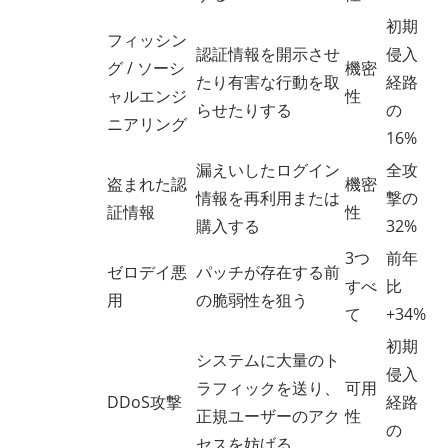
初期
フィッシン
認証情報を開示させ
侵入
グ / ソーシ
機密
たり有害な行動を取
経路
ャルエンジ
性
らせたりする
の
ニアリング
16%
漏えいしたログイン
全攻
盗まれた認
機密
情報を再利用または
撃の
証情報
性
購入する
32%
3つ
前年
ゼロデイ悪
パッチが存在する前
すべ
比
用
の脆弱性を狙う
て
+34%
初期
システムに大量のト
侵入
ラフィックを送り、
可用
DDoS攻撃
経路
正規ユーザーのアク
性
の
セスを妨げる