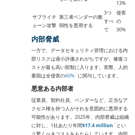
13%
3つ
侵害
サプライチ
第三者ベンダーの脆
すべ
の
ェーン攻撃
弱性を悪用する
て
30%
内部脅威
一方で、データセキュリティ管理における内
部リスクは過小評価されがちですが、修復コ
ストが最も高い部類に入ります。実際、人的
要因は全侵害の
60%
に関与しています。
悪意ある内部者
従業員、契約社員、ベンダーなど、正当なア
クセス権を持つ人がそれを意図的に悪用する
可能性があります。2025年、内部脅威は組織
に対し、1社あたり年間
$17.4 million
とい
う驚くべきコストをもたらしています。内部