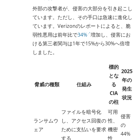
外部の攻撃者が、侵害の大部分を引き起こし
ています。ただし、その手口は急速に進化し
ています。Verizonのレポートによると、脆
弱性悪用は前年比で
34%
増加し、侵害にお
ける第三者関与は1年で15%から30%へ倍増
しました。
標的
2025
とな
年の
脅威の種類
仕組み
る
発生
CIA
状況
の柱
ファイルを暗号化
可用
侵害
ランサムウ
し、アクセス回復の
性、
の
ェア
ために支払いを要求
機密
44%
する
性