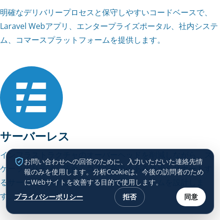
明確なデリバリープロセスと保守しやすいコードベースで、
Laravel Webアプリ、エンタープライズポータル、社内システ
ム、コマースプラットフォームを提供します。
サーバーレス
インフラストラクチャのオーバーヘッドを削減しながら、ス
お問い合わせへの回答のために、入力いただいた連絡先情
ケーラビリティ、統合、コスト意識のある運用をサポートす
報のみを使用します。分析Cookieは、今後の訪問者のため
るサーバーレスアプリとイベント駆動システムを設計しま
にWebサイトを改善する目的で使用します。
す。
プライバシーポリシー
拒否
同意