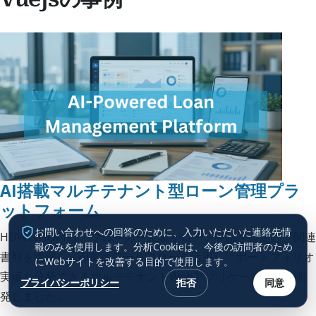
AI搭載マルチテナント型ローン管理プラ
ットフォーム
お問い合わせへの回答のために、入力いただいた連絡先情
HDWEBSOFTは、ブローカー企業がローン申請を設定し、関連
報のみを使用します。分析Cookieは、今後の訪問者のため
書類を管理し、AI支援ワークフローを活用し、ポートフォリオ
にWebサイトを改善する目的で使用します。
実績を分析できるマルチテナントWebアプリケーションを開
プライバシーポリシー
拒否
同意
発しました。