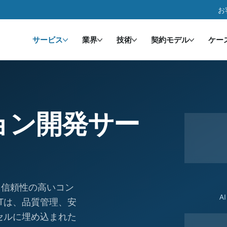
お
サービス
業界
技術
契約モデル
ケー
ョン開発サー
、信頼性の高いコン
A
FTは、品質管理、安
セルに埋め込まれた