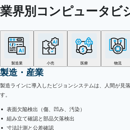
業界別コンピュータビ
製造業
小売
医療
物流
製造・産業
製造ラインに導入したビジョンシステムは、人間が見落
す。
表面欠陥検出（傷、凹み、汚染）
組み立て確認と部品欠落検出
寸法計測と公差確認