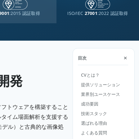
9001
:2015 認証取得
ISO/IEC
27001
:2022 認証取得
目次
CVとは？
開発
提供ソリューション
業界別ユースケース
成功要因
ソフトウェアを構築すること
技術スタック
ルタイム場面解析を支援する
選ばれる理由
モデル）と古典的な画像処
よくある質問