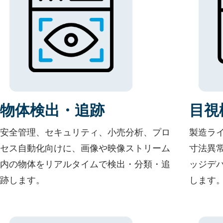
物体検出・追跡
目視
安全管理、セキュリティ、小売分析、プロ
製造ラ
セス自動化向けに、画像や映像ストリーム
寸法異
内の物体をリアルタイムで検出・分類・追
ッジデ
跡します。
します