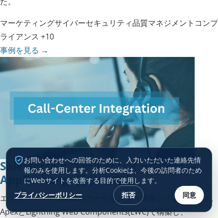
た。
マーケティング
サイバーセキュリティ
品質マネジメント
コンプ
ライアンス
+10
事例を見る
→
お問い合わせへの回答のために、入力いただいた連絡先情
Salesforceとコールセンターの統合 —
報のみを使用します。分析Cookieは、今後の訪問者のため
AppExchange提出に成功
にWebサイトを改善する目的で使用します。
プライバシーポリシー
拒否
同意
エンタープライズ品質のコールセンター統合ソリューション。
ApexとLightning Web Components(LWC)で構築し、