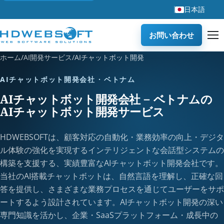
日本語
お問い合わせ
ホーム
/
AI開発サービス
/
AIチャットボット開発
AIチャットボット開発会社 · ベトナム
AIチャットボット開発会社 – ベトナムの
AIチャットボット開発サービス
HDWEBSOFTは、顧客対応の自動化・業務効率の向上・デジタ
ル体験の強化を実現するインテリジェントな会話型システムの
構築を支援する、実績豊富なAIチャットボット開発会社です。
当社のAI搭載チャットボットは、自然言語を理解し、正確な回
答を提供し、さまざまな業務プロセスを通じてユーザーをサポ
ートするよう設計されています。AIチャットボット開発の深い
専門知識を活かし、企業・SaaSプラットフォーム・成長中の