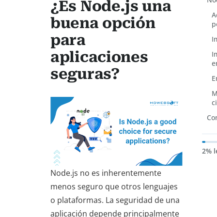
¿Es Node.js una
A
buena opción
p
para
I
aplicaciones
I
e
seguras?
E
M
c
Co
2% l
Node.js no es inherentemente
menos seguro que otros lenguajes
o plataformas. La seguridad de una
aplicación depende principalmente