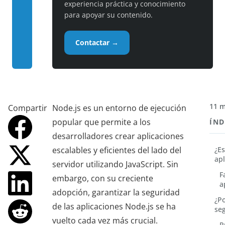
experiencia práctica y conocimiento
para apoyar su contenido.
Contactar →
11 m
Compartir
Node.js es un entorno de ejecución
popular que permite a los
ÍND
desarrolladores crear aplicaciones
escalables y eficientes del lado del
¿E
ap
servidor utilizando JavaScript. Sin
F
embargo, con su creciente
a
adopción, garantizar la seguridad
¿P
de las aplicaciones Node.js se ha
se
vuelto cada vez más crucial.
P