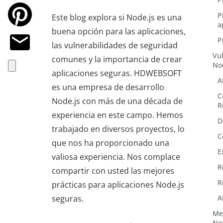
P
Este blog explora si Node.js es una
a
buena opción para las aplicaciones,
P
las vulnerabilidades de seguridad
Vu
comunes y la importancia de crear
No
aplicaciones seguras. HDWEBSOFT
A
es una empresa de desarrollo
C
Node.js con más de una década de
R
experiencia en este campo. Hemos
D
trabajado en diversos proyectos, lo
C
que nos ha proporcionado una
E
valiosa experiencia. Nos complace
R
compartir con usted las mejores
R
prácticas para aplicaciones Node.js
seguras.
A
Mej
No