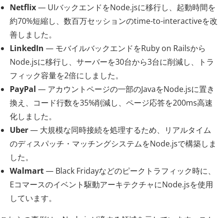
Netflix
— UIバックエンドをNode.jsに移行し、起動時間を
約70%短縮し、数百万セッションのtime-to-interactiveを改
善しました。
LinkedIn
— モバイルバックエンドをRuby on Railsから
Node.jsに移行し、サーバーを30台から3台に削減し、トラ
フィック容量を2倍にしました。
PayPal
— アカウントページの一部のJavaをNode.jsに置き
換え、コード行数を35%削減し、ページ応答を200ms高速
化しました。
Uber
— 大規模な同時接続を処理するため、リアルタイム
のディスパッチ・マッチングシステムをNode.jsで構築しま
した。
Walmart
— Black Fridayなどのピークトラフィック時に、
Eコマースのイベント駆動アーキテクチャにNode.jsを使用
しています。