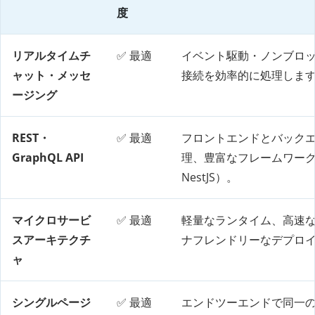
度
リアルタイムチ
✅ 最適
イベント駆動・ノンブロッキン
ャット・メッセ
接続を効率的に処理しま
ージング
REST・
✅ 最適
フロントエンドとバックエ
GraphQL API
理、豊富なフレームワークエコシ
NestJS）。
マイクロサービ
✅ 最適
軽量なランタイム、高速
スアーキテクチ
ナフレンドリーなデプロ
ャ
シングルページ
✅ 最適
エンドツーエンドで同一のJa