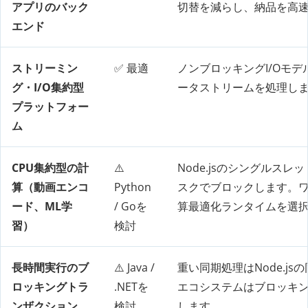
アプリのバック
切替を減らし、納品を高
エンド
ストリーミン
✅ 最適
ノンブロッキングI/Oモ
グ・I/O集約型
ータストリームを処理し
プラットフォー
ム
CPU集約型の計
⚠️
Node.jsのシングルス
算（動画エンコ
Python
スクでブロックします。
ード、ML学
/ Goを
算最適化ランタイムを選
習）
検討
長時間実行のブ
⚠️ Java /
重い同期処理はNode.j
ロッキングトラ
.NETを
エコシステムはブロッキ
ンザクション
検討
します。