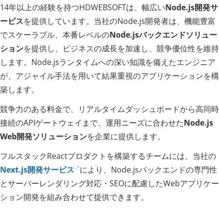
14年以上の経験を持つHDWEBSOFTは、幅広い
Node.js開発サ
ービス
を提供しています。当社のNode.js開発者は、機能豊富
でスケーラブル、本番レベルの
Node.jsバックエンドソリュー
ション
を提供し、ビジネスの成長を加速し、競争優位性を維持
します。Node.jsランタイムへの深い知識を備えたエンジニア
が、アジャイル手法を用いて結果重視のアプリケーションを構
築します。
競争力のある料金で、リアルタイムダッシュボードから高同時
接続のAPIゲートウェイまで、運用ニーズに合わせた
Node.js
Web開発ソリューション
を企業に提供します。
フルスタックReactプロダクトを構築するチームには、当社の
Next.js開発サービス
により、Node.jsバックエンドの専門性
とサーバーレンダリング対応・SEOに配慮したWebアプリケー
ション開発を組み合わせて提供できます。