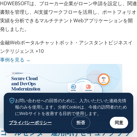
HDWEBSOFTは、ブローカー企業がローン申請を設定し、関連
書類を管理し、AI支援ワークフローを活用し、ポートフォリオ
実績を分析できるマルチテナントWebアプリケーションを開
発しました。
金融
Webポータル
チャットボット・アシスタント
ビジネスイ
ンテリジェンス
+10
事例を見る
→
お問い合わせへの回答のために、入力いただいた連絡先情
報のみを使用します。分析Cookieは、今後の訪問者のため
にWebサイトを改善する目的で使用します。
プライバシーポリシー
拒否
同意
コールセンター運用向けセキュアクラウ