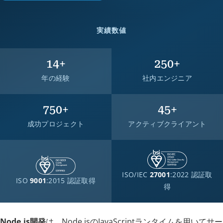
実績数値
14
+
250
+
年の経験
社内エンジニア
750
+
45
+
成功プロジェクト
アクティブクライアント
ISO/IEC
27001
:2022 認証取
ISO
9001
:2015 認証取得
得
Node.js開発
は、Node.jsのJavaScriptランタイムを用いてサー