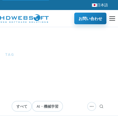
日本語
お問い合わせ
ホーム
/
ブログ
/
CRM
TAG
CRM
2 articles
— CRM、顧客管理、営業支援システムに関する
HDWEBSOFTブログ記事を紹介します。
すべて
AI・機械学習
ソフトウェア開発
テクノロジー