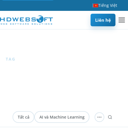
Tiếng Việt
Liên hệ
Trang chủ
/
Blog
/
CRM
TAG
CRM
2 articles
— Các bài viết HDWEBSOFT về CRM, quản lý
khách hàng và hệ thống hỗ trợ kinh doanh.
Tất cả
AI và Machine Learning