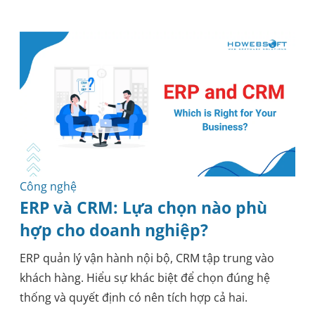
Phát triển phần mềm
Công nghệ
Gia Công Phần Mềm
Kiến thức
Hướng dẫn thực tiễn
Phát triển mobile
Bảo mật
Kỹ thuật
Y tế
Phương pháp luận
Blockchain
Công nghệ
ERP và CRM: Lựa chọn nào phù
hợp cho doanh nghiệp?
ERP quản lý vận hành nội bộ, CRM tập trung vào
khách hàng. Hiểu sự khác biệt để chọn đúng hệ
thống và quyết định có nên tích hợp cả hai.