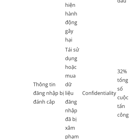
đầu
hiện
hành
động
gây
hại
Tái sử
dụng
hoặc
32%
mua
tổng
Thông tin
dữ
số
đăng nhập bị
liệu
Confidentiality
cuộc
đánh cắp
đăng
tấn
nhập
công
đã bị
xâm
phạm