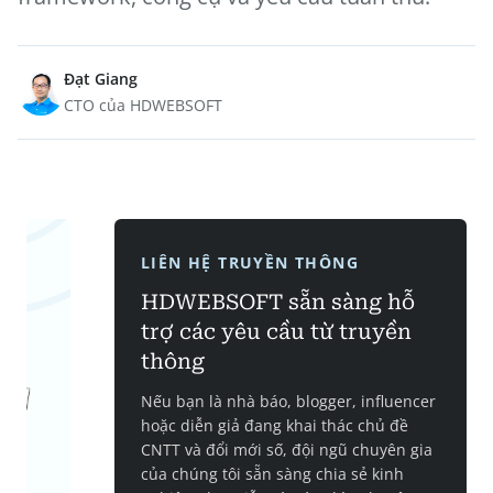
Đạt Giang
CTO của HDWEBSOFT
LIÊN HỆ TRUYỀN THÔNG
HDWEBSOFT sẵn sàng hỗ
trợ các yêu cầu từ truyền
thông
Nếu bạn là nhà báo, blogger, influencer
hoặc diễn giả đang khai thác chủ đề
CNTT và đổi mới số, đội ngũ chuyên gia
của chúng tôi sẵn sàng chia sẻ kinh