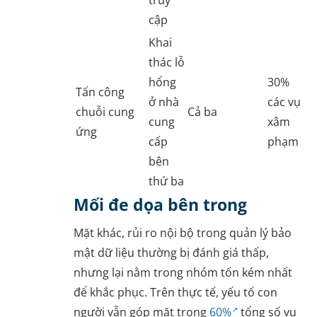
cập
Khai
thác lỗ
hổng
30%
Tấn công
ở nhà
các vụ
chuỗi cung
Cả ba
cung
xâm
ứng
cấp
phạm
bên
thứ ba
Mối đe dọa bên trong
Mặt khác, rủi ro nội bộ trong quản lý bảo
mật dữ liệu thường bị đánh giá thấp,
nhưng lại nằm trong nhóm tốn kém nhất
để khắc phục. Trên thực tế, yếu tố con
người vẫn góp mặt trong
60%
tổng số vụ