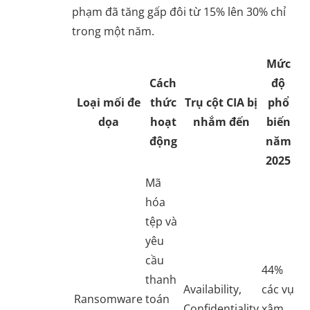
phạm đã tăng gấp đôi từ 15% lên 30% chỉ
trong một năm.
Mức
Cách
độ
Loại mối đe
thức
Trụ cột CIA bị
phổ
dọa
hoạt
nhắm đến
biến
động
năm
2025
Mã
hóa
tệp và
yêu
cầu
44%
thanh
Availability,
các vụ
Ransomware
toán
Confidentiality
xâm