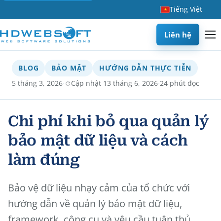
Tiếng Việt
Liên hệ
BLOG
BẢO MẬT
HƯỚNG DẪN THỰC TIỄN
·
·
5 tháng 3, 2026
Cập nhật 13 tháng 6, 2026
24 phút đọc
Chi phí khi bỏ qua quản lý
bảo mật dữ liệu và cách
làm đúng
Bảo vệ dữ liệu nhạy cảm của tổ chức với
hướng dẫn về quản lý bảo mật dữ liệu,
framework, công cụ và yêu cầu tuân thủ.