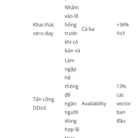
Nhắm
vào lỗ
Khai thác
hổng
+34%
Cả ba
zero-day
trước
YoY
khi có
bản vá
Làm
ngập
hệ
thống
13%
để
các
Tấn công
ngăn
Availability
vector
DDoS
người
ban
dùng
đầu
hợp lệ
truy