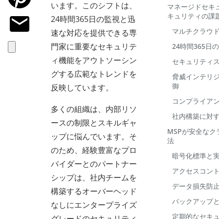
います。このシフトは、
マネージドセキ
キュリティの課
24時間365日の監視と迅
マルチクラウ
速な対応を提供できる専
門家に重要なセキュリテ
24時間365
ィ機能をアウトソーシン
セキュリティ
グする広範なトレンドを
脅威インテリ
御
反映しています。
コンプライア
多くの組織は、内部リソ
社内構築に対
ースの制限とスキルギャ
MSPが安全な
ップに悩んでいます。そ
法
のため、経験豊富なプロ
暗号化標準と
バイダーとのパートナー
アクセスコント
シップは、社内チームを
データ損失防
構築するオーバーヘッド
バックアップ
なしにエンタープライズ
定期的なセキ
グレードのセキュリティ