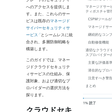
へのアクセスを提供しま
マネージドサー
ティポスチャ管
す。また、これらのサー
CSPMツール
ビスは既存の
マネージド
マネージドサー
サイバーセキュリティサ
ービス
とシームレスに統
継続的なコン
合され、多層防御戦略を
自動修復機能
構築します。
適切なクラウド
スプロバイダー
このガイドでは、マネー
主要な評価基
ジドクラウドセキュリテ
潜在的なプロ
ィサービスの仕組み、保
注意すべき警
護対象、および適切なプ
まとめ
ロバイダーの選択方法を
探ります。
1% 読了
クラウドセキ