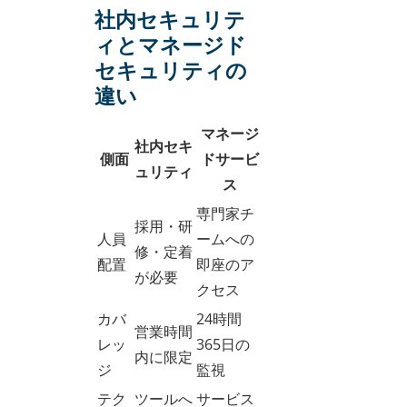
社内セキュリテ
ィとマネージド
セキュリティの
違い
マネージ
社内セキ
側面
ドサービ
ュリティ
ス
専門家チ
採用・研
人員
ームへの
修・定着
配置
即座のア
が必要
クセス
カバ
24時間
営業時間
レッ
365日の
内に限定
ジ
監視
テク
ツールへ
サービス