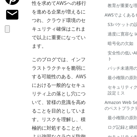
性を求めてAWSへの移行
教育が重要な
を進める企業が増えるに
AWSでよくある
つれ、クラウド環境のセ
S3バケットの
キュリティ確保はこれま
過度に寛容な I
で以上に重要になってい
暗号化の欠如
ます。
安全性の低いA
ト
このブログでは、インフ
ラストラクチャを脆弱に
パッチ未適用の
する可能性のある、AWS
最小権限の原
における一般的なセキュ
セキュリティグ
設定ミス
リティ上の落とし穴につ
いて、皆様の意識を高め
Amazon Web
のベストプラク
ることを目的としていま
最小権限の原
す。リスクを理解し、積
ログ記録と継
極的に対処することが、
より強固なクラウド防御
セキュリティ