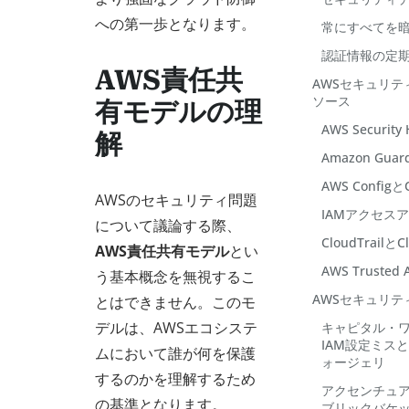
への第一歩となります。
常にすべてを
認証情報の定
AWS責任共
AWSセキュリ
ソース
有モデルの理
AWS Security
解
Amazon Guar
AWS Config
AWSのセキュリティ問題
IAMアクセス
について議論する際、
CloudTrailとC
AWS責任共有モデル
とい
AWS Trusted A
う基本概念を無視するこ
AWSセキュリ
とはできません。このモ
デルは、AWSエコシステ
キャピタル・ワ
IAM設定ミス
ムにおいて誰が何を保護
ォージェリ
するのかを理解するため
アクセンチュア
の基準となります。
ブリックバケ