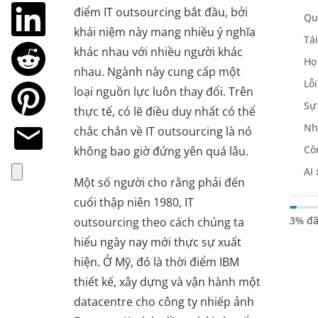
điểm IT outsourcing bắt đầu, bởi
Qu
khái niệm này mang nhiều ý nghĩa
Tá
khác nhau với nhiều người khác
Họ
nhau. Ngành này cung cấp một
Lỗi
loại nguồn lực luôn thay đổi. Trên
Sự
thực tế, có lẽ điều duy nhất có thể
Nh
chắc chắn về IT outsourcing là nó
Cô
không bao giờ đứng yên quá lâu.
AI
Một số người cho rằng phải đến
cuối thập niên 1980, IT
3% đã
outsourcing theo cách chúng ta
hiểu ngày nay mới thực sự xuất
hiện. Ở Mỹ, đó là thời điểm IBM
thiết kế, xây dựng và vận hành một
datacentre cho công ty nhiếp ảnh