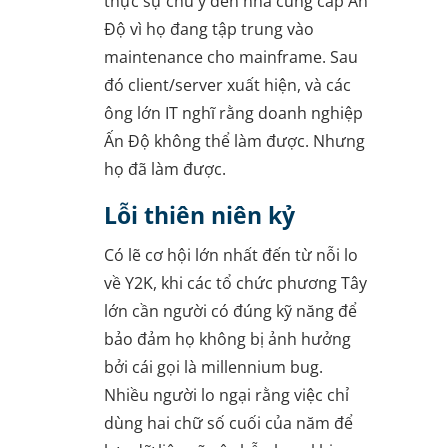
thực sự chú ý đến nhà cung cấp Ấn
Độ vì họ đang tập trung vào
maintenance cho mainframe. Sau
đó client/server xuất hiện, và các
ông lớn IT nghĩ rằng doanh nghiệp
Ấn Độ không thể làm được. Nhưng
họ đã làm được.
Lỗi thiên niên kỷ
Có lẽ cơ hội lớn nhất đến từ nỗi lo
về Y2K, khi các tổ chức phương Tây
lớn cần người có đúng kỹ năng để
bảo đảm họ không bị ảnh hưởng
bởi cái gọi là millennium bug.
Nhiều người lo ngại rằng việc chỉ
dùng hai chữ số cuối của năm để