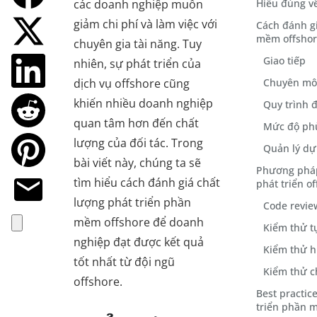
các doanh nghiệp muốn
Hiểu đúng về
giảm chi phí và làm việc với
Cách đánh gi
mềm offsho
chuyên gia tài năng. Tuy
Giao tiếp
nhiên, sự phát triển của
dịch vụ offshore cũng
Chuyên mô
khiến nhiều doanh nghiệp
Quy trình 
quan tâm hơn đến chất
Mức độ ph
lượng của đối tác. Trong
Quản lý dự
bài viết này, chúng ta sẽ
Phương pháp
tìm hiểu cách đánh giá chất
phát triển o
lượng phát triển phần
Code revie
mềm offshore để doanh
Kiểm thử t
nghiệp đạt được kết quả
Kiểm thử h
tốt nhất từ đội ngũ
Kiểm thử 
offshore.
Best practic
triển phần 