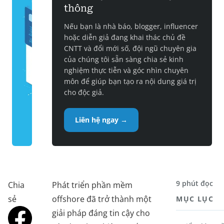
thông
Nếu bạn là nhà báo, blogger, influencer
hoặc diễn giả đang khai thác chủ đề
CNTT và đổi mới số, đội ngũ chuyên gia
của chúng tôi sẵn sàng chia sẻ kinh
nghiệm thực tiễn và góc nhìn chuyên
môn để giúp bạn tạo ra nội dung giá trị
cho độc giả.
Liên hệ ngay →
9 phút đọc
Chia
Phát triển phần mềm
sẻ
offshore đã trở thành một
MỤC LỤC
giải pháp đáng tin cậy cho