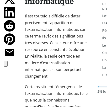
informatique
L’
pr
Il est toutefois difficile de dater
Le
précisément l’apparition de
Lé
l’externalisation informatique, car
Ré
ce terme revêt des significations
Ils
très diverses. Ce secteur offre une
Le
ressource en constante évolution.
Co
En réalité, la seule certitude en
Un 
matière d’externalisation
La
informatique est son perpétuel
L’I
changement.
Certains situent l’émergence de
2% lu
l’externalisation informatique, telle
que nous la connaissons
aujourd’hui, à la fin des années