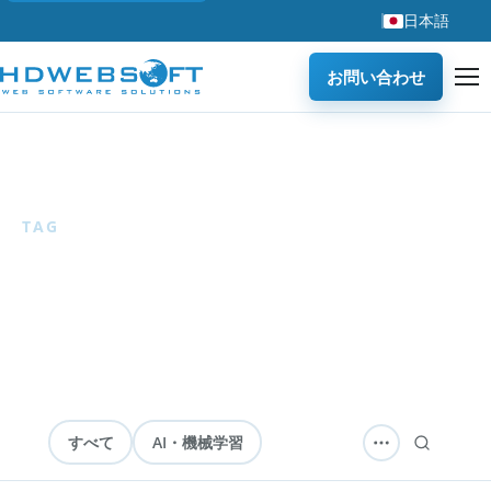
日本語
お問い合わせ
ホーム
/
ブログ
/
フィンテック
TAG
フィンテック
8 articles
— フィンテック、銀行システム、金融ソフトウェ
アに関するHDWEBSOFTブログ記事を紹介します。
すべて
AI・機械学習
ソフトウェア開発
テクノロジー