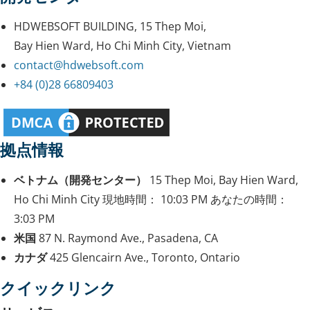
HDWEBSOFT BUILDING, 15 Thep Moi,
Bay Hien Ward, Ho Chi Minh City, Vietnam
contact@hdwebsoft.com
+84 (0)28 66809403
拠点情報
ベトナム（開発センター）
15 Thep Moi, Bay Hien Ward,
Ho Chi Minh City
現地時間：
10:03 PM
あなたの時間：
3:03 PM
米国
87 N. Raymond Ave., Pasadena, CA
カナダ
425 Glencairn Ave., Toronto, Ontario
クイックリンク