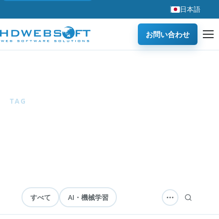
日本語
お問い合わせ
ホーム
/
ブログ
/
ブロックチェーン
TAG
ブロックチェーン
9 articles
— ブロックチェーン、NFT、Web3、分散型シス
テムに関するHDWEBSOFTブログ記事を紹介します。
すべて
AI・機械学習
ソフトウェア開発
テクノロジー