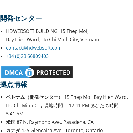
開発センター
HDWEBSOFT BUILDING, 15 Thep Moi,
Bay Hien Ward, Ho Chi Minh City, Vietnam
contact@hdwebsoft.com
+84 (0)28 66809403
拠点情報
ベトナム（開発センター）
15 Thep Moi, Bay Hien Ward,
Ho Chi Minh City
現地時間：
12:41 PM
あなたの時間：
5:41 AM
米国
87 N. Raymond Ave., Pasadena, CA
カナダ
425 Glencairn Ave., Toronto, Ontario