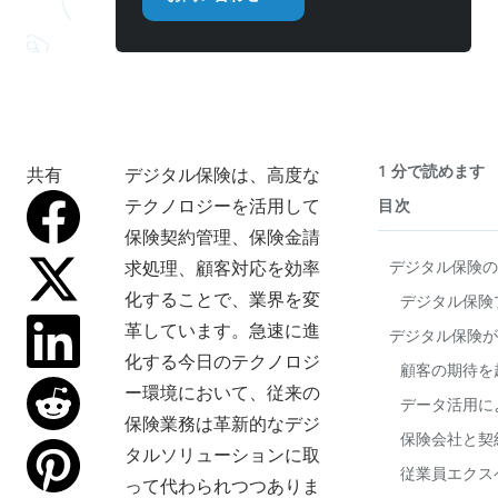
1 分で読めます
共有
デジタル保険は、高度な
テクノロジーを活用して
目次
保険契約管理、保険金請
求処理、顧客対応を効率
デジタル保険の
化することで、業界を変
デジタル保険
革しています。急速に進
デジタル保険が
化する今日のテクノロジ
顧客の期待を
ー環境において、従来の
データ活用に
保険業務は革新的なデジ
保険会社と契
タルソリューションに取
従業員エクス
って代わられつつありま