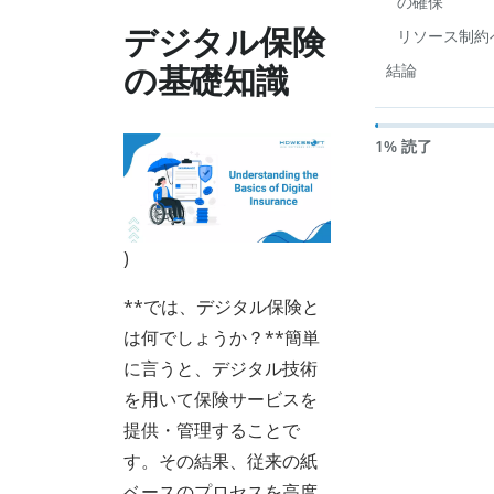
の確保
デジタル保険
リソース制約
結論
の基礎知識
1% 読了
)
**では、デジタル保険と
は何でしょうか？**簡単
に言うと、デジタル技術
を用いて保険サービスを
提供・管理することで
す。その結果、従来の紙
ベースのプロセスを高度