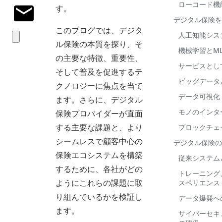
ローコード機
す。
デジタル保険を
このブログでは、デジタ
人工知能シス
ル保険の本質を探り、そ
機械学習とML
の主要な特徴、重要性、
サービスとし
そして普及を促進するテ
ビッグデータ
クノロジーに焦点を当て
データ可視化
ます。さらに、デジタル
モノのインター
保険プロバイダーが直面
する主要な課題と、より
ブロックチェ
シームレスで顧客中心の
デジタル保険の
保険エコシステムを構築
従来システム
するために、各社がどの
トレーニング
ようにこれらの課題に取
スペリエンス
り組んでいるかを検証し
データ爆発へ
ます。
サイバーセキ