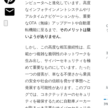
ンピュータへと進化しています。高度
なインフォテインメントシステムやリ
アルタイムナビゲーションから、重要
なOTA（無線）アップデートや自動運
転機能に至るまで、
そのメリットは疑
いようがありません
。
しかし、この高度な相互接続性は、広
範かつ複雑な脆弱性のネットワークを
生み出し、サイバーセキュリティを極
めて重要なものにしています。たった
一つの侵害が、単なる不便さから乗員
の安全や社会の信頼を脅かす事態へと
発展する可能性があります。このブロ
グでは、コネクテッドカーのセキュリ
ティを確保するために自動車メーカー
3
が取るべき主要なサイバーセキュリテ