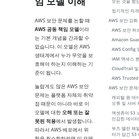
임 모델 이해
모든 것을 항
정기적인 자격
AWS 보안 문제를 논할 때
AWS 보안 강화
AWS 공동 책임 모델
이라
AWS 보안 허
는 기본 개념을 간과할 수
Amazon Gua
없습니다. 이 모델은 AWS
AWS Config 및
생태계에서 누가 무엇을 보
IAM 액세스 
호해야 하는지 이해하는 기
CloudTrail 
준이 됩니다.
AWS Trusted
놀랍게도 많은 AWS 보안
AWS 보안 문제
문제는 플랫폼 자체의 취약
캐피털 원 데이터
점 때문이 아니라 바로 이
오류 및 서버 
모델에 대한
오해 또는 잘
액센츄어 S3 
민감한 데이터
못된 적용
에서 발생합니다.
부즈 앨런 해밀
따라서 AWS 배포에서 위
터가 담긴 S3
험을 최소화하려면 이 모델