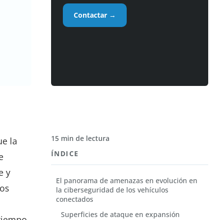
Contactar →
15 min de lectura
ue la
ÍNDICE
e
e y
El panorama de amenazas en evolución en
los
la ciberseguridad de los vehículos
conectados
Superficies de ataque en expansión
 tiempo