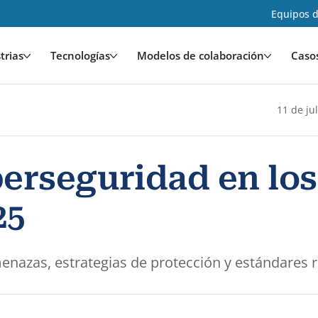
Equipos d
trias
Tecnologías
Modelos de colaboración
Caso
11 de ju
iberseguridad en lo
25
azas, estrategias de protección y estándares re