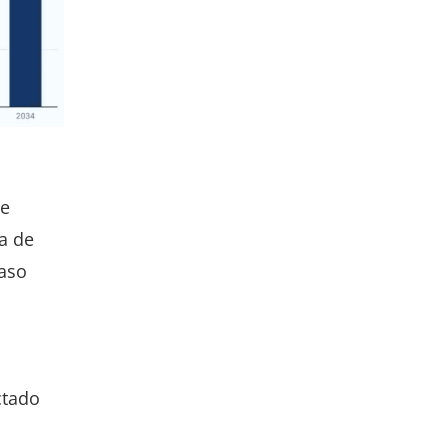
te
ma de
paso
ctado