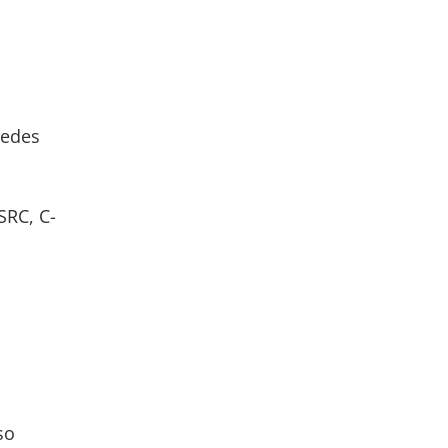
redes
SRC, C-
so