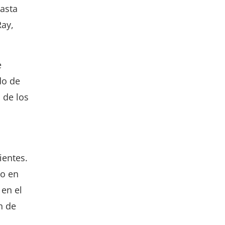
hasta
Ray,
e
do de
 de los
ientes.
o en
 en el
n de