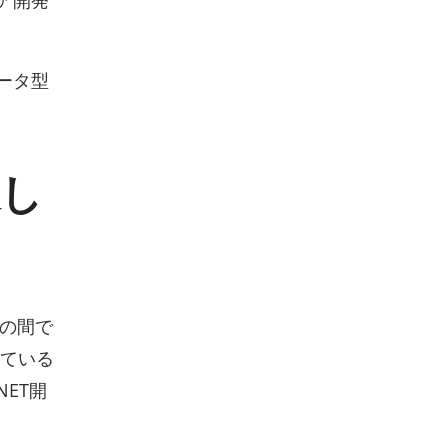
ータ型
適し
者の間で
えている
ET開