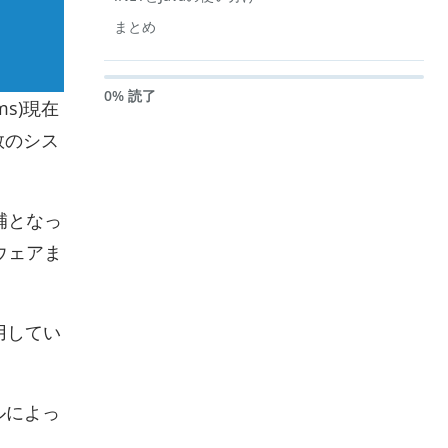
まとめ
0% 読了
ms)現在
複数のシス
補となっ
ウェアま
用してい
ルによっ