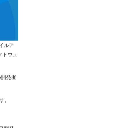
イルア
フトウェ
の開発者
す。
ア開発