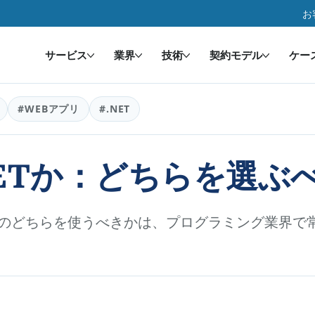
お
サービス
業界
技術
契約モデル
ケー
#WEBアプリ
#.NET
.NETか：どちらを選ぶ
ETのどちらを使うべきかは、プログラミング業界で常